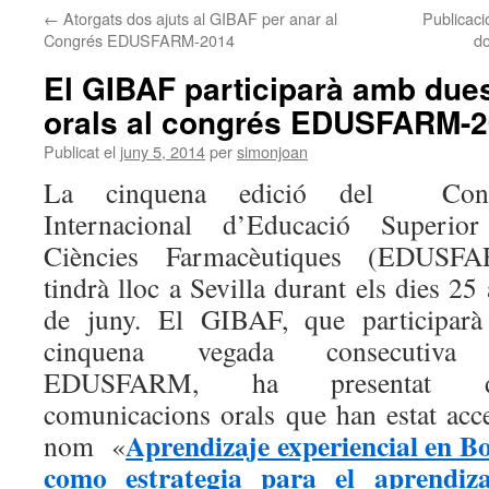
←
Atorgats dos ajuts al GIBAF per anar al
Publicaci
Congrés EDUSFARM-2014
do
El GIBAF participarà amb du
orals al congrés EDUSFARM-
Publicat el
juny 5, 2014
per
simonjoan
La cinquena edició del
Con
Internacional d’Educació Superio
Ciències Farmacèutiques (EDUSF
tindrà lloc a Sevilla durant els dies 25
de juny. El GIBAF, que participarà
cinquena vegada consecutiva
EDUSFARM, ha presentat d
comunicacions orals que han estat acc
Aprendizaje experiencial en Bo
nom
«
como estrategia para el aprendizaj