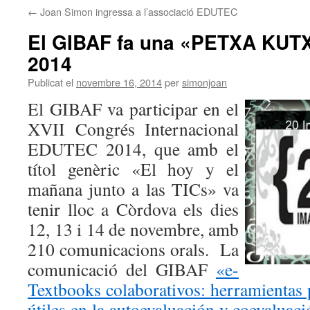
←
Joan Simon ingressa a l’associació EDUTEC
El GIBAF fa una «PETXA KU
2014
Publicat el
novembre 16, 2014
per
simonjoan
El GIBAF va participar en el
XVII Congrés Internacional
EDUTEC 2014, que amb el
títol genèric «El hoy y el
mañana junto a las TICs» va
tenir lloc a Còrdova els dies
12, 13 i 14 de novembre, amb
210 comunicacions orals. La
comunicació del GIBAF
«e-
Textbooks colaborativos: herramientas 
útiles en la autoevaluación y coevaluac