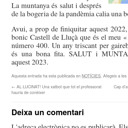
La muntanya és salut i després
de la bogeria de la pandèmia calia una b
Avui, a prop de finiquitar aquest 2022,
bonic Castell de Lluçà que és el meu
número 400. Un any triscant per gaire
és una bona fita. SALUT i MUNTA
aquest 2023.
Aquesta entrada ha esta publicada en
NOTÍCIES
. Afegeix a les 
←
AL·LUCINAT! Una xatbot que tot el professorat
Cap d’a
hauria de conèixer
Deixa un comentari
L'adreça electrònica no es publicarà.
El