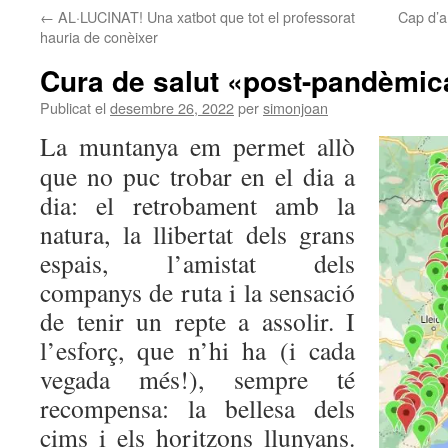
←
AL·LUCINAT! Una xatbot que tot el professorat
Cap d’a
hauria de conèixer
Cura de salut «post-pandèmic
Publicat el
desembre 26, 2022
per
simonjoan
La muntanya em permet allò
que no puc trobar en el dia a
dia: el retrobament amb la
natura, la llibertat dels grans
espais, l’amistat dels
companys de ruta i la sensació
de tenir un repte a assolir. I
l’esforç, que n’hi ha (i cada
vegada més!), sempre té
recompensa: la bellesa dels
cims i els horitzons llunyans.