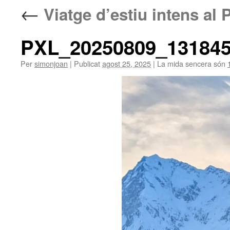
←
Viatge d’estiu intens al 
PXL_20250809_13184
Per
simonjoan
|
Publicat
agost 25, 2025
|
La mida sencera són