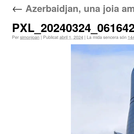
←
Azerbaidjan, una joia am
PXL_20240324_06164
Per
simonjoan
|
Publicat
abril 1, 2024
|
La mida sencera són
14